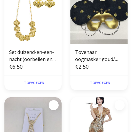
Set duizend-en-een-
Tovenaar
nacht (oorbellen en
oogmasker goud/
ketting)
€6,50
zwart
€2,50
TOEVOEGEN
TOEVOEGEN