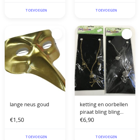
TOEVOEGEN
TOEVOEGEN
lange neus goud
ketting en oorbellen
piraat bling bling
€1,50
goud OF zilver
€6,90
TOEVOEGEN
TOEVOEGEN