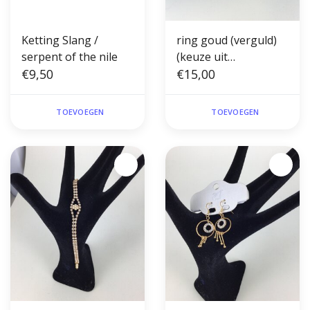
Ketting Slang /
ring goud (verguld)
serpent of the nile
(keuze uit
€9,50
verschillende
€15,00
modellen)
TOEVOEGEN
TOEVOEGEN