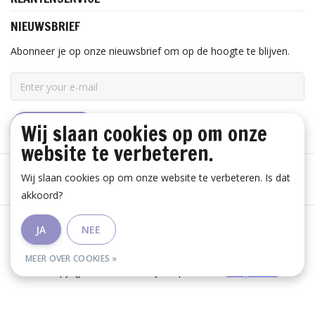
NIEUWSBRIEF
Abonneer je op onze nieuwsbrief om op de hoogte te blijven.
Wij slaan cookies op om onze
ABONNEER
website te verbeteren.
Wij slaan cookies op om onze website te verbeteren. Is dat
akkoord?
Algemene voorwaarden
|
Disclaimer
|
Privacy Policy
|
JA
NEE
RSS Feed
MEER OVER COOKIES »
© Copyright 2026 - Huis Baeyens | Realisatie
InStijl Media