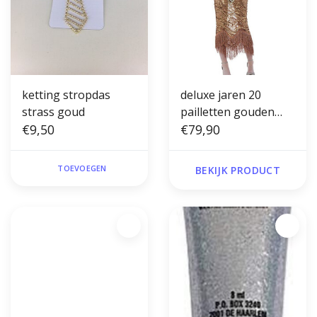
ketting stropdas
deluxe jaren 20
strass goud
pailletten gouden
€9,50
flapper kostuum
€79,90
TOEVOEGEN
BEKIJK PRODUCT