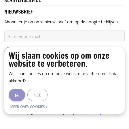
KLANTENSERVICE
NIEUWSBRIEF
Abonneer je op onze nieuwsbrief om op de hoogte te blijven.
Wij slaan cookies op om onze
ABONNEER
website te verbeteren.
Wij slaan cookies op om onze website te verbeteren. Is dat
akkoord?
Algemene voorwaarden
|
Disclaimer
|
Privacy Policy
|
JA
NEE
RSS Feed
MEER OVER COOKIES »
© Copyright 2026 - Huis Baeyens | Realisatie
InStijl Media