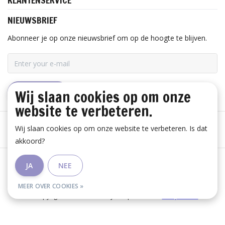
KLANTENSERVICE
NIEUWSBRIEF
Abonneer je op onze nieuwsbrief om op de hoogte te blijven.
Wij slaan cookies op om onze
ABONNEER
website te verbeteren.
Wij slaan cookies op om onze website te verbeteren. Is dat
akkoord?
Algemene voorwaarden
|
Disclaimer
|
Privacy Policy
|
JA
NEE
RSS Feed
MEER OVER COOKIES »
© Copyright 2026 - Huis Baeyens | Realisatie
InStijl Media