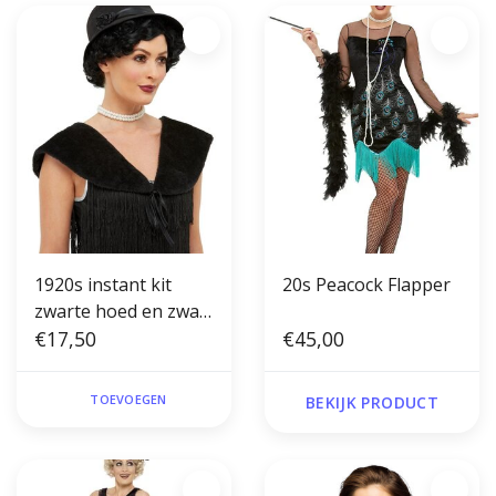
1920s instant kit
20s Peacock Flapper
zwarte hoed en zwart
nep bontje
€17,50
€45,00
TOEVOEGEN
BEKIJK PRODUCT