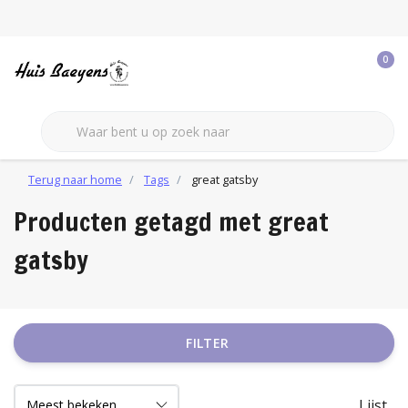
0
Terug naar home
Tags
great gatsby
Producten getagd met great
gatsby
FILTER
Lijst