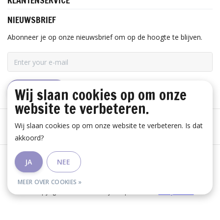
KLANTENSERVICE
NIEUWSBRIEF
Abonneer je op onze nieuwsbrief om op de hoogte te blijven.
Wij slaan cookies op om onze
ABONNEER
website te verbeteren.
Wij slaan cookies op om onze website te verbeteren. Is dat
akkoord?
Algemene voorwaarden
|
Disclaimer
|
Privacy Policy
|
JA
NEE
RSS Feed
MEER OVER COOKIES »
© Copyright 2026 - Huis Baeyens | Realisatie
InStijl Media