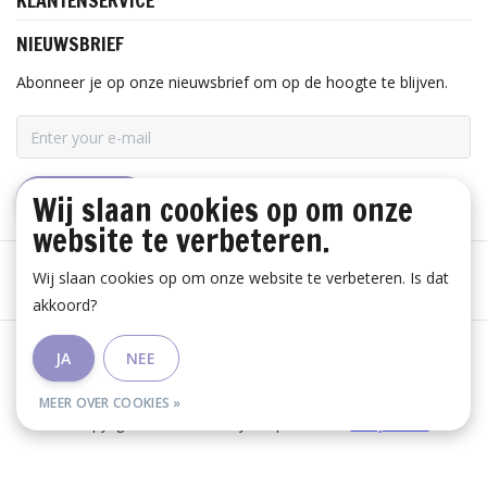
KLANTENSERVICE
NIEUWSBRIEF
Abonneer je op onze nieuwsbrief om op de hoogte te blijven.
Wij slaan cookies op om onze
ABONNEER
website te verbeteren.
Wij slaan cookies op om onze website te verbeteren. Is dat
akkoord?
Algemene voorwaarden
|
Disclaimer
|
Privacy Policy
|
JA
NEE
RSS Feed
MEER OVER COOKIES »
© Copyright 2026 - Huis Baeyens | Realisatie
InStijl Media