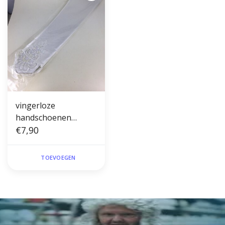
vingerloze
handschoenen
halflang wit
€7,90
TOEVOEGEN