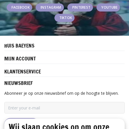
FACEBOOK
INSTAGRAM
PINTEREST
YOUTUBE
TIKTOK
HUIS BAEYENS
MIJN ACCOUNT
KLANTENSERVICE
NIEUWSBRIEF
Abonneer je op onze nieuwsbrief om op de hoogte te blijven.
Wij slaan cookies op om onze
ABONNEER