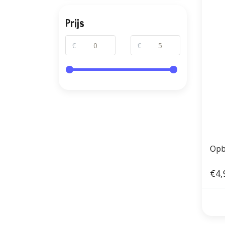
Prijs
€
€
Opb
€4,