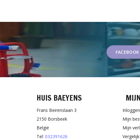
FACEBOOK
HUIS BAEYENS
MIJ
Frans Beirenslaan 3
Inloggen
2150 Borsbeek
Mijn bes
België
Mijn verl
Tel:
032391626
Vergelij