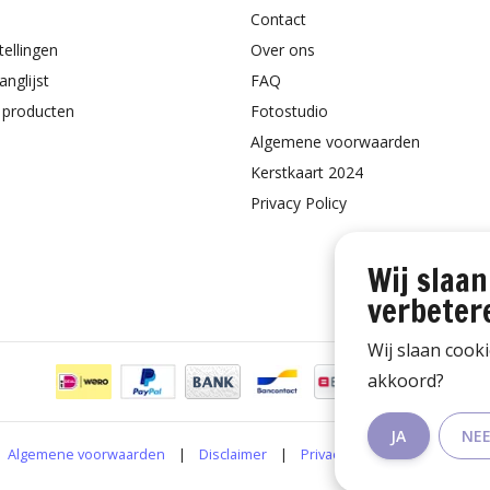
Contact
tellingen
Over ons
anglijst
FAQ
k producten
Fotostudio
Algemene voorwaarden
Kerstkaart 2024
Privacy Policy
Wij slaan
verbeter
Wij slaan cook
akkoord?
JA
NE
Algemene voorwaarden
|
Disclaimer
|
Privacy Policy
|
RSS Feed