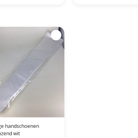
ge handschoenen
nzend wit