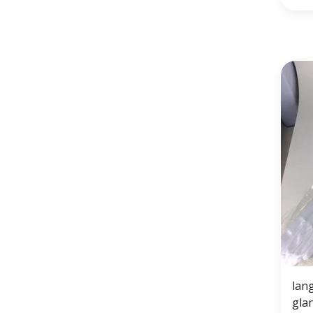
lan
gla