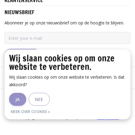
KLANTENSERVICE
NIEUWSBRIEF
Abonneer je op onze nieuwsbrief om op de hoogte te blijven.
Wij slaan cookies op om onze
ABONNEER
website te verbeteren.
Wij slaan cookies op om onze website te verbeteren. Is dat
akkoord?
Algemene voorwaarden
|
Disclaimer
|
Privacy Policy
|
JA
NEE
RSS Feed
MEER OVER COOKIES »
© Copyright 2026 - Huis Baeyens | Realisatie
InStijl Media