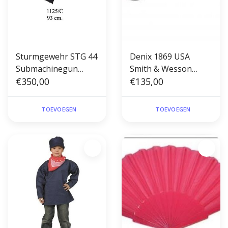
Sturmgewehr STG 44
Denix 1869 USA
Submachinegun
Smith & Wesson
Duits WWII
€350,00
Schofield Cal.45
€135,00
machinegeweer met
Revolver metaal
lederen riem Denix
TOEVOEGEN
TOEVOEGEN