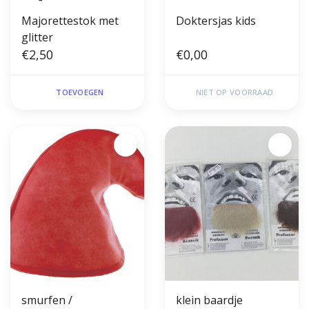
Majorettestok met
Doktersjas kids
glitter
€2,50
€0,00
TOEVOEGEN
NIET OP VOORRAAD
smurfen /
klein baardje