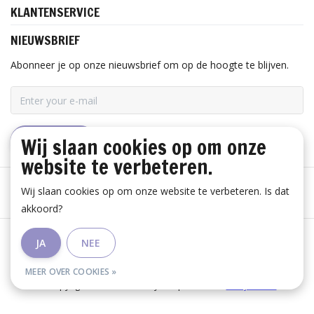
KLANTENSERVICE
NIEUWSBRIEF
Abonneer je op onze nieuwsbrief om op de hoogte te blijven.
Wij slaan cookies op om onze
ABONNEER
website te verbeteren.
Wij slaan cookies op om onze website te verbeteren. Is dat
akkoord?
Algemene voorwaarden
|
Disclaimer
|
Privacy Policy
|
JA
NEE
RSS Feed
MEER OVER COOKIES »
© Copyright 2026 - Huis Baeyens | Realisatie
InStijl Media