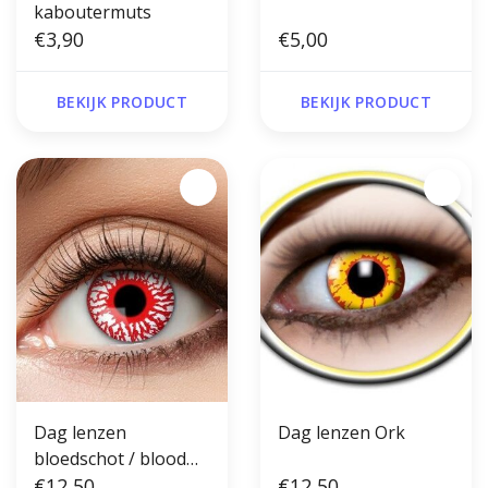
kaboutermuts
€3,90
€5,00
BEKIJK PRODUCT
BEKIJK PRODUCT
Dag lenzen
Dag lenzen Ork
bloedschot / blood
shot
€12,50
€12,50