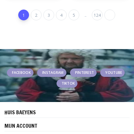
1
2
3
4
5
..
124
FACEBOOK
INSTAGRAM
PINTEREST
YOUTUBE
TIKTOK
HUIS BAEYENS
MIJN ACCOUNT