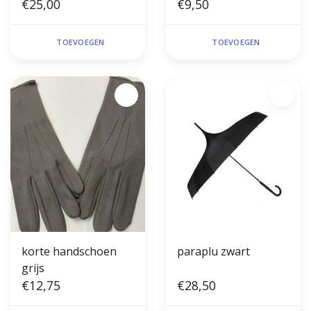
€25,00
leather look
€9,50
TOEVOEGEN
TOEVOEGEN
korte handschoen
paraplu zwart
grijs
€12,75
€28,50