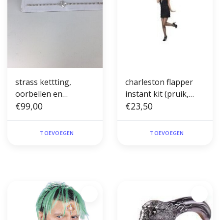
strass kettting,
charleston flapper
oorbellen en
instant kit (pruik,
armband
€99,00
ketting, hoofdband
€23,50
en sigarettenhouder)
TOEVOEGEN
TOEVOEGEN