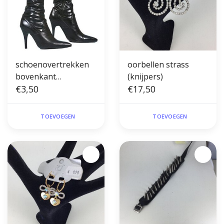
schoenovertrekken
oorbellen strass
bovenkant
(knijpers)
omkeerbaar
€3,50
€17,50
TOEVOEGEN
TOEVOEGEN