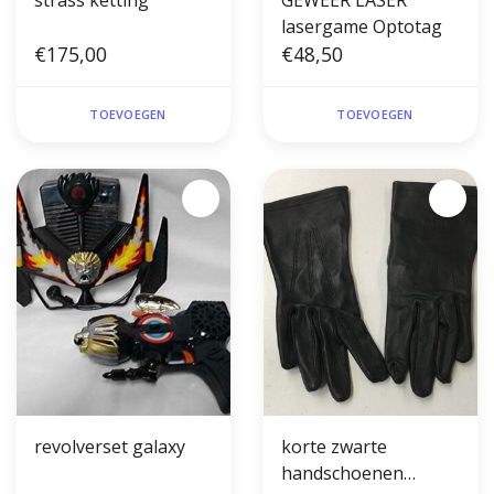
strass ketting
GEWEER LASER
lasergame Optotag
€175,00
€48,50
TOEVOEGEN
TOEVOEGEN
revolverset galaxy
korte zwarte
handschoenen