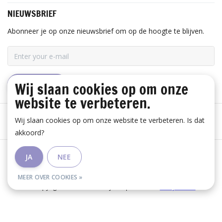
NIEUWSBRIEF
Abonneer je op onze nieuwsbrief om op de hoogte te blijven.
Wij slaan cookies op om onze
ABONNEER
website te verbeteren.
Wij slaan cookies op om onze website te verbeteren. Is dat
akkoord?
Algemene voorwaarden
|
Disclaimer
|
Privacy Policy
|
JA
NEE
RSS Feed
MEER OVER COOKIES »
© Copyright 2026 - Huis Baeyens | Realisatie
InStijl Media