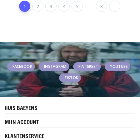
1
2
3
4
5
..
8
FACEBOOK
INSTAGRAM
PINTEREST
YOUTUBE
TIKTOK
HUIS BAEYENS
MIJN ACCOUNT
KLANTENSERVICE