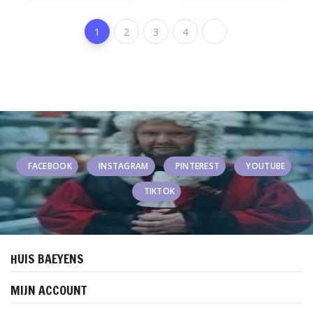
1
2
3
4
FACEBOOK
INSTAGRAM
PINTEREST
YOUTUBE
TIKTOK
HUIS BAEYENS
MIJN ACCOUNT