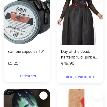
Zombie capsules 101
Day of the dead,
hartenbruid (jurk en
€5,25
bruidsluier)
€49,90
TOEVOEGEN
BEKIJK PRODUCT