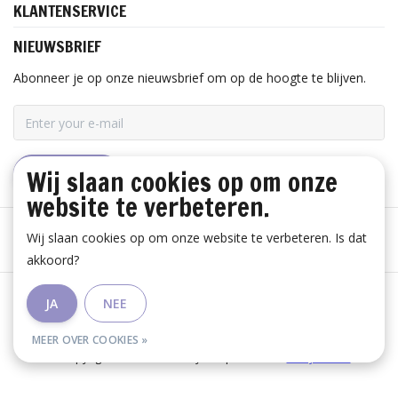
KLANTENSERVICE
NIEUWSBRIEF
Abonneer je op onze nieuwsbrief om op de hoogte te blijven.
Wij slaan cookies op om onze
ABONNEER
website te verbeteren.
Wij slaan cookies op om onze website te verbeteren. Is dat
akkoord?
Algemene voorwaarden
|
Disclaimer
|
Privacy Policy
|
JA
NEE
RSS Feed
MEER OVER COOKIES »
© Copyright 2026 - Huis Baeyens | Realisatie
InStijl Media