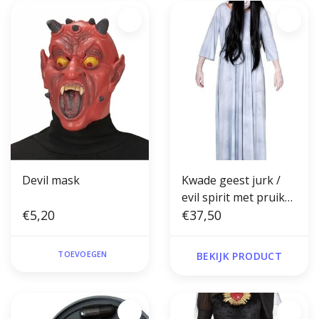
Devil mask
Kwade geest jurk /
evil spirit met pruik
€5,20
(the ring)
€37,50
TOEVOEGEN
BEKIJK PRODUCT