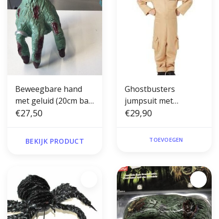
Beweegbare hand
Ghostbusters
met geluid (20cm batt
jumpsuit met
niet inbegrepen)
€27,50
geprinte rugzak
€29,90
kleuter S(4-6)
TOEVOEGEN
BEKIJK PRODUCT