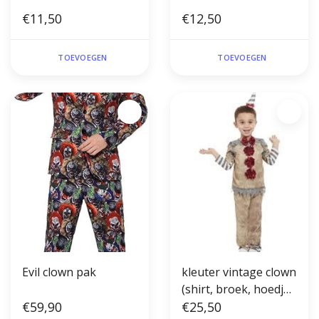
€11,50
€12,50
TOEVOEGEN
TOEVOEGEN
Evil clown pak
kleuter vintage clown
(shirt, broek, hoedje
€59,90
op diadeem)
€25,50